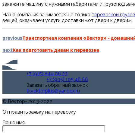
закажите машину с нужными габаритами и грузоподъем
Наша компания занимается не только
перевозкой грузо
вещей, оказываем услуги доставки «от двери к двери».
previous
Транспортная компания «Вектор» - домашний
next
Как подготовить диван к перевозке
+7 (915) 849 06 23
+7 (905) 105 48 86
Заказать обратный звонок
tkvektorplus@yandex.ru
© Вектор+ 2013-2022
Отправить заявку на перевозку
Ваше имя