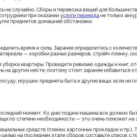
сь не случайно. Сборы и перевозка вещей для большинст
 сотрудники при оказании
услуги переезда
не только аккур
ругих предметов домашней обстановки.
делить время и силы. Заранее определитесь с количеств
териалы — коробки разных размеров, стрейч-пленку, ско
 уборка квартиры. Проведите ревизию одежды и книг, о
ь на другом месте, поэтому стоит заранее избавиться от
суду, игрушки, предметы быта и другие вещи, если не п
последний момент. Ко дню подачи машины все должно быт
ещи по степени необходимости — это очень поможет на 
циальных средств (пленки, картонных прокладок и пр.).
же целью на последнем этапе сборов составьте список с 